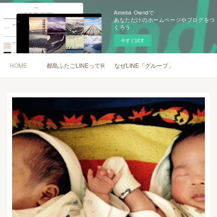
Ameba Owndで
あなただけのホームページやブログをつ
くろう
今すぐ試す
HOME
都島ふたごLINEって何？
なぜLINE「グループ」？