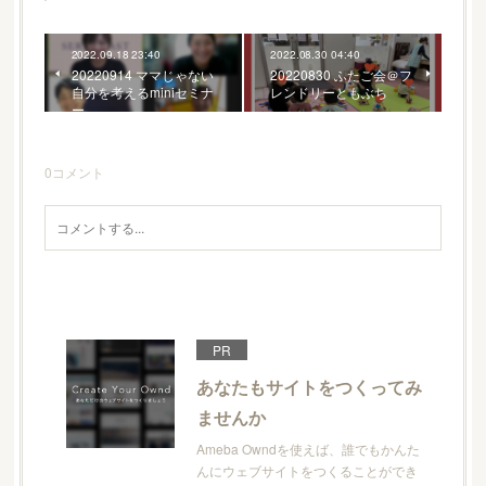
2022.09.18 23:40
2022.08.30 04:40
20220914 ママじゃない
20220830 ふたご会＠フ
自分を考えるminiセミナ
レンドリーともぶち
ー
0
コメント
PR
あなたもサイトをつくってみ
ませんか
Ameba Owndを使えば、誰でもかんた
んにウェブサイトをつくることができ