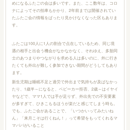
めになるふたごの会は多いです。また、ここ数年は、コロ
ナによってその拍車もかかり、2年前までは開催されてい
たふたご会の情報をぱったり見かけなくなった区もありま
す。
ふたごは100人に1人の割合で点在しているため、同じ境
遇の相手と出会う機会がなかなかなく、それゆえ、多胎同
士のあつまりやつながりを求める人は多いのに、外に行き
たくても外出が難しく参加できない期間がどうしてもあり
ます。
新生児期は睡眠不足と過労で外出まで気持ちが及ばなかっ
たり、1歳半～になると、ベビーカー拒否、2歳～はイヤイ
ヤなどで、ママ1人では手が足りず、外出先での不安要素
が多すぎて、ひきこもるほうが楽だと感じてしまう時も。
でも、ふたご会があることで、「いつかいってみたいね
ん」「来月こそは行くねん！」って希望をもってくれるマ
マパパがいること