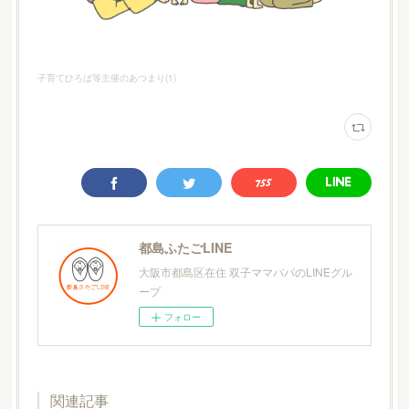
子育てひろば等主催のあつまり
(
1
)
都島ふたごLINE
大阪市都島区在住 双子ママパパのLINEグル
ープ
フォロー
関連記事