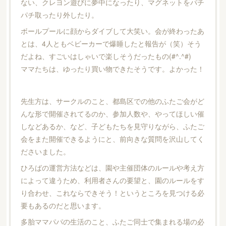
ない、クレヨン遊びに夢中になったり、マグネットをパチ
パチ取ったり外したり。
ボールプールに顔からダイブして大笑い。会が終わったあ
とは、4人ともベビーカーで爆睡したと報告が（笑）そう
だよね、すごいはしゃいで楽しそうだったもの(#^.^#)
ママたちは、ゆったり買い物できたそうです。よかった！
先生方は、サークルのこと、都島区での他のふたご会がど
んな形で開催されてるのか、参加人数や、やってほしい催
しなどあるか、など、子どもたちを見守りながら、ふたご
会をまた開催できるようにと、前向きな質問を沢山してく
ださいました。
ひろばの運営方法などは、園や主催団体のルールや考え方
によって違うため、利用者さんの要望と、園のルールをす
り合わせ、これならできそう！というところを見つける必
要もあるのだと思います。
多胎ママパパの生活のこと、ふたご同士で集まれる場の必