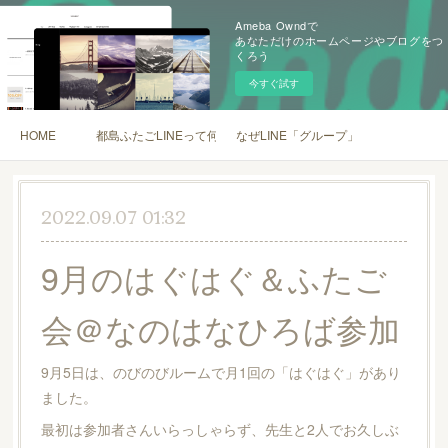
Ameba Owndで
あなただけのホームページやブログをつ
くろう
今すぐ試す
HOME
都島ふたごLINEって何？
なぜLINE「グループ」？
2022.09.07 01:32
9月のはぐはぐ＆ふたご
会＠なのはなひろば参加
9月5日は、のびのびルームで月1回の「はぐはぐ」があり
ました。
最初は参加者さんいらっしゃらず、先生と2人でお久しぶ