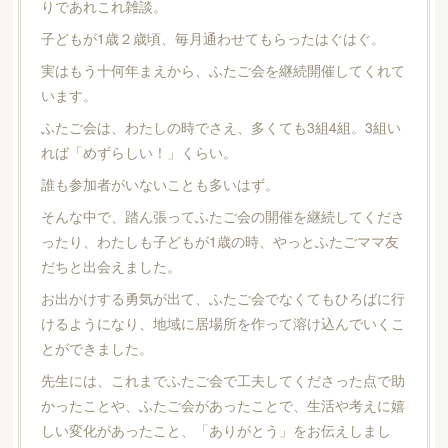
りであれこれ雑談。
子どもが1歳２歳頃、毎月通わせてもらったはぐはぐ。
実はもう十何年まえから、ふたご会を継続開催してくれて
います。
ふたご会は、わたしの時でさえ、多くても3組4組。3組い
れば「めずらしい！」くらい。
誰も参加者がいないことも多いはず。
そんな中で、踏ん張ってふたご会の開催を継続してくださ
ったり、わたしも子どもが1歳の時、やっとふたごママ友
だちと出会えました。
お出かけする勇気が出て、ふたご会でなくてもひろばに行
けるようになり、地域に居場所を作って溶け込んでいくこ
とができました。
先生には、これまでふたご会で工夫してくださった点で助
かったことや、ふたご会があったことで、生活や考えに嬉
しい変化があったこと、「ありがとう」をお伝えしまし